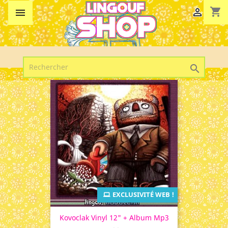
shopping_cart



EXCLUSIVITÉ WEB !
Kovoclak Vinyl 12" + Album Mp3