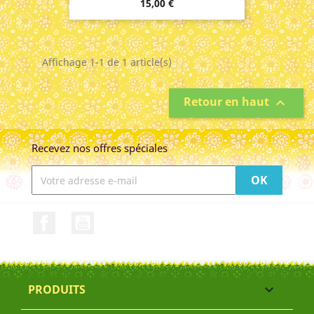
Prix
15,00 €
Affichage 1-1 de 1 article(s)
Retour en haut

Recevez nos offres spéciales
Facebook
YouTube
PRODUITS
