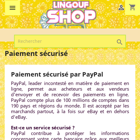
shopping_cart



Paiement sécurisé
Paiement sécurisé par PayPal
PayPal, leader incontesté en matière de paiement en
ligne, permet aux acheteurs et aux vendeurs
d'envoyer et de recevoir des paiements en ligne.
PayPal compte plus de 100 millions de comptes dans
190 pays et régions du monde. Il est accepté par les
marchands partout, à la fois sur eBay et en dehors
d'eBay.
Est-ce un service sécurisé ?
PayPal contribue à protéger les informations
concernant votre carte bancaire grâce aux meilleurs