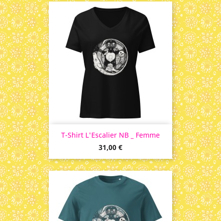
T-Shirt L'Escalier NB _ Femme
Prix
31,00 €