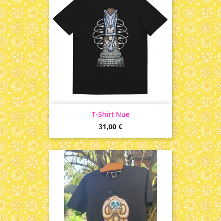
T-Shirt Nue
Prix
31,00 €