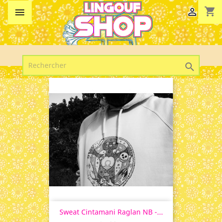
shopping_cart



Sweat Cintamani Raglan NB -...