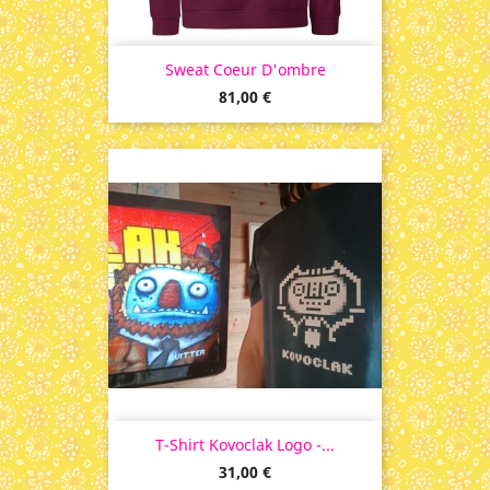
Sweat Coeur D'ombre
Prix
81,00 €
T-Shirt Kovoclak Logo -...
Prix
31,00 €