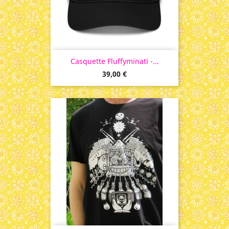
Casquette Fluffyminati -...
Prix
39,00 €