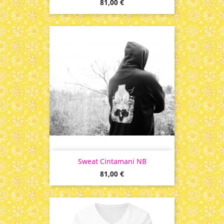
Prix
81,00 €
Sweat Cintamani NB
Prix
81,00 €