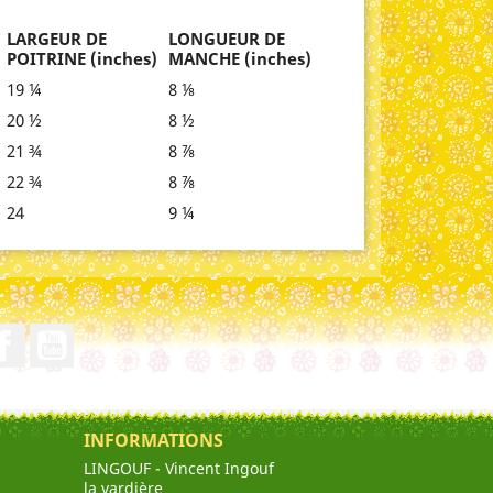
LARGEUR DE
LONGUEUR DE
POITRINE (inches)
MANCHE (inches)
19 ¼
8 ⅛
20 ½
8 ½
21 ¾
8 ⅞
22 ¾
8 ⅞
24
9 ¼
Facebook
YouTube
INFORMATIONS
LINGOUF - Vincent Ingouf
la vardière