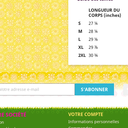
LONGUEUR DU
CORPS (inches)
S
27 ¼
M
28 ¼
L
29 ⅛
XL
29 ⅞
2XL
30 ¾
E SOCIÉTÉ
VOTRE COMPTE
Informations personnelles
son