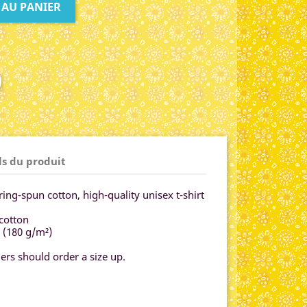
 AU PANIER
ls du produit
ng-spun cotton, high-quality unisex t-shirt
cotton
² (180 g/m²)
rs should order a size up.