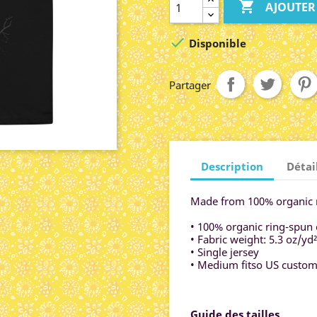

AJOUTER

Disponible
Partager
Description
Détai
Made from 100% organic ri
• 100% organic ring-spun 
• Fabric weight: 5.3 oz/yd
• Single jersey
• Medium fitso US custome
Guide des tailles