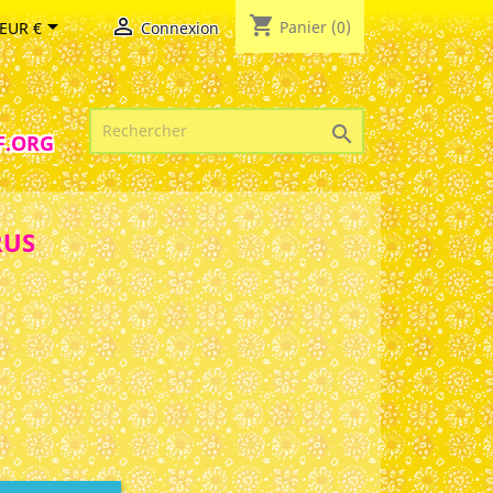
shopping_cart


Panier
(0)
EUR €
Connexion

F.ORG
RUS